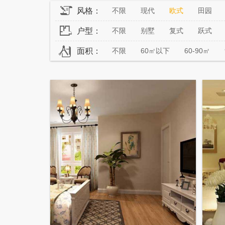
风格：
不限
现代
欧式
田园
户型：
不限
别墅
复式
跃式
面积：
不限
60㎡以下
60-90㎡