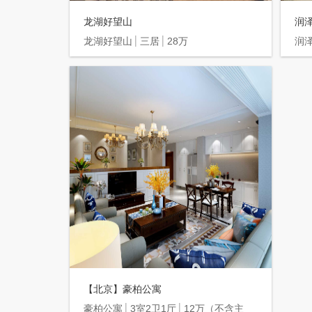
龙湖好望山
润
龙湖好望山
三居
28万
润
【北京】豪柏公寓
豪柏公寓
3室2卫1厅
12万（不含主