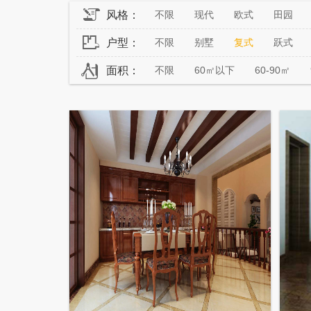
风格：
不限
现代
欧式
田园
户型：
不限
别墅
复式
跃式
面积：
不限
60㎡以下
60-90㎡