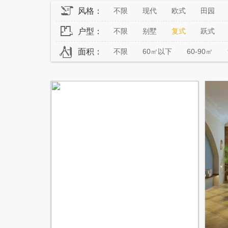
风格：
不限
现代
欧式
田园
户型：
不限
别墅
复式
跃式
面积：
不限
60㎡以下
60-90㎡