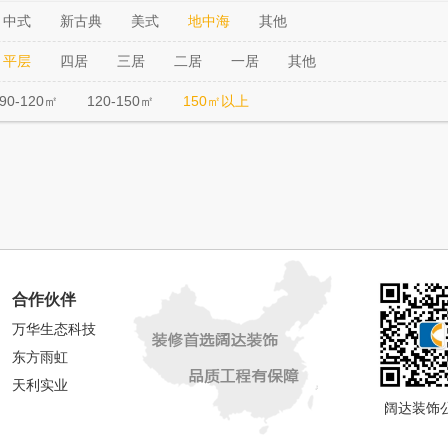
中式
新古典
美式
地中海
其他
平层
四居
三居
二居
一居
其他
90-120㎡
120-150㎡
150㎡以上
合作伙伴
万华生态科技
东方雨虹
天利实业
阔达装